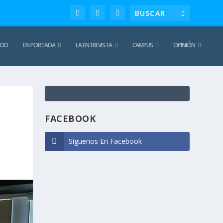
ICIO
EN PORTADA
LA ENTREVISTA
CAMPUS
OPINIÓN
TE
REC
FACEBOOK
M
Síguenos En Facebook
a
g
i
s
C