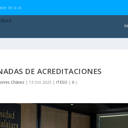
ble de la IA
IN
RNADAS DE ACREDITACIONES
Torres Chávez
|
13 Oct 2025
|
ITESO
|
0