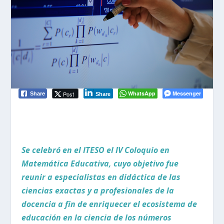
WhatsApp
Messenger
Post
Share
Share
Se celebró en el ITESO el IV Coloquio en
Matemática Educativa, cuyo objetivo fue
reunir a especialistas en didáctica de las
ciencias exactas y a profesionales de la
docencia a fin de enriquecer el ecosistema de
educación en la ciencia de los números