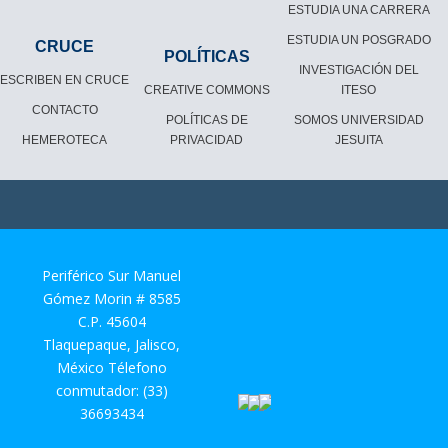
ESTUDIA UNA CARRERA
ESTUDIA UN POSGRADO
CRUCE
POLÍTICAS
INVESTIGACIÓN DEL
ESCRIBEN EN CRUCE
CREATIVE COMMONS
ITESO
CONTACTO
POLÍTICAS DE
SOMOS UNIVERSIDAD
HEMEROTECA
PRIVACIDAD
JESUITA
Periférico Sur Manuel
Gómez Morin # 8585
C.P. 45604
Tlaquepaque, Jalisco,
México Télefono
conmutador: (33)
36693434