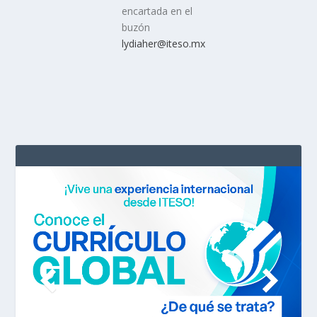
encartada en el
buzón
lydiaher@iteso.mx