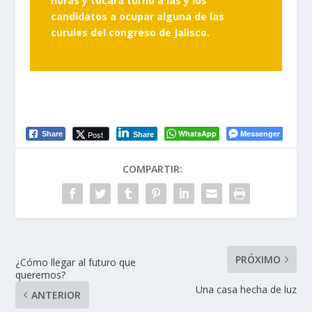
horas y tocará turno a las y los
candidatos a ocupar alguna de las
curules del congreso de Jalisco.
WhatsApp
Messenger
Post
Share
Share
COMPARTIR:
PRÓXIMO
¿Cómo llegar al futuro que
queremos?
Una casa hecha de luz
ANTERIOR