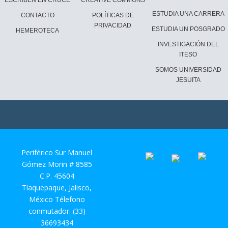
ESTUDIA UNA CARRERA
CONTACTO
POLÍTICAS DE
PRIVACIDAD
ESTUDIA UN POSGRADO
HEMEROTECA
INVESTIGACIÓN DEL
ITESO
SOMOS UNIVERSIDAD
JESUITA
Periférico Sur Manuel
Gómez Morin # 8585
C.P. 45604
Tlaquepaque, Jalisco,
México Télefono
conmutador: (33)
36693434