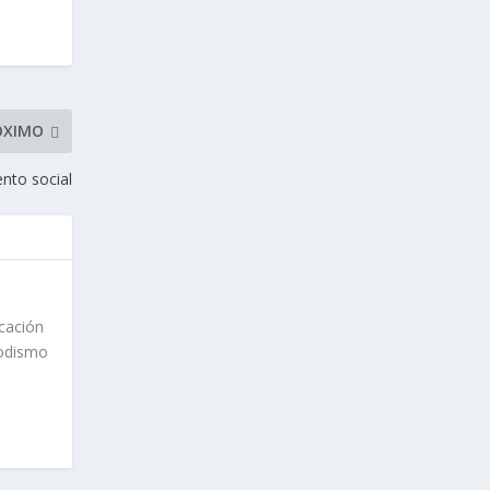
ÓXIMO
nto social
cación
iodismo