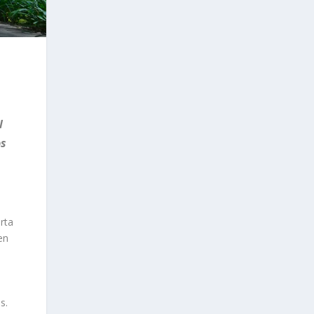
l
os
rta
en
s.