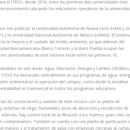
ra el ITESO, desde 2016, entre las primeras diez universidades más
reconocimiento ubicando los indicadores operativos de la universida
itios son públicas: la Universidad Autónoma de Nueva León (UANL), la
) y la Universidad Nacional Autónoma de México (UNAM). El Sistem
con la mejora y el cuidado del medio ambiente, ya que además del
ersidad Iberoamericana (Ibero) Torreón y la Ibero Puebla ocupan las
tres universidades de este sistema están entre las primeras 10.
divididos en seis áreas: Agua, Educación, Energía y Cambio Climático
 El ITESO ha destacado centralmente en sus programas de agua, energ
peño ambiental en la operación del campus, como desde la iniciativa
tentabilidad es transversal en todos los programas educativos.
mas de conservación y cuidado de este recurso con su planta de
s y sistemas de riego, humedales, pozo de absorción y recolección de
Además, hay control total de la filtración a los mantos, pues sólo se
n contaminantes. También se cuenta con una planta de purificación 
 el manejo y el tratamiento de agua con empresas cercanas al campu