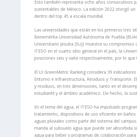
Esto también representa ocho años consecutivos pa
sustentables de México. La edición 2022 otorgó un 
dentro del top 45 a escala mundial.
Las universidades que están en los primeros tres s
Benemérita Universidad Autónoma de Puebla (BUAP
Universitario Jesuita (SUJ) muestra su compromiso 
ITESO en el cuarto sitio general en el país, la Univ
posiciones seis y siete respectivamente, por lo que 
El UI GreenMetric Ranking considera 39 indicadores 
Entorno e Infraestructura, Residuos y Transporte.
y residuos, en tres dimensiones, tanto en el desem
estudiantil y el ámbito académico. De hecho, la sus
En el tema del agua, el ITESO ha impulsado progra
tratamiento, dispositivos de uso eficiente en baño
aguas pluviales como parte del sistema del campus. 
manda al subsuelo agua que puede ser absorbida si
agua para beber y programas de colaboración para