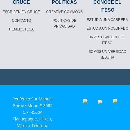
CRUCE
POLÍTICAS
CONOCE EL
ITESO
ESCRIBEN EN CRUCE
CREATIVE COMMONS
ESTUDIA UNA CARRERA
CONTACTO
POLÍTICAS DE
PRIVACIDAD
ESTUDIA UN POSGRADO
HEMEROTECA
INVESTIGACIÓN DEL
ITESO
SOMOS UNIVERSIDAD
JESUITA
Periférico Sur Manuel
Gómez Morin # 8585
C.P. 45604
Tlaquepaque, Jalisco,
México Télefono