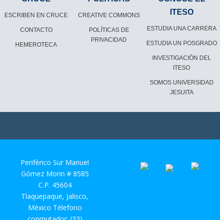
ITESO
ESCRIBEN EN CRUCE
CREATIVE COMMONS
ESTUDIA UNA CARRERA
CONTACTO
POLÍTICAS DE
PRIVACIDAD
ESTUDIA UN POSGRADO
HEMEROTECA
INVESTIGACIÓN DEL
ITESO
SOMOS UNIVERSIDAD
JESUITA
Periférico Sur Manuel
Gómez Morin # 8585
C.P. 45604
Tlaquepaque, Jalisco,
México Télefono
conmutador: (33)