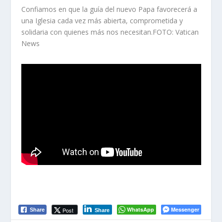
Confiamos en que la guía del nuevo Papa favorecerá a
una Iglesia cada vez más abierta, comprometida y
solidaria con quienes más nos necesitan.FOTO: Vatican
News
WhatsApp
Messenger
Post
Share
Share