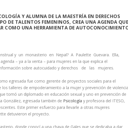
ICOLOGÍA Y ALUMNA DE LA MAESTRÍA EN DERECHOS
PO DE TALENTOS FEMENINOS, CREA UNA AGENDA QU
NAR COMO UNA HERRAMIENTA DE AUTOCONOCIMIENT
 menstrual y un monasterio en Nepal? A Paulette Guevara. Ella,
enda – ya a la venta – para mujeres en la que explica el
 información sobre autocuidado y derechos de las mujeres.
como egresada fue como gerente de proyectos sociales para el
s talleres de empoderamiento a la mujer y prevención de violenci
í que tomó un diplomado en educación sexual y uno en prevención de
ia González, egresada también de
Psicología
y profesora del ITESO,
scentes. Este primer esfuerzo para llevarle a otras mujeres
tte detuvieron el proyecto.
nasterio, donde conocí a una chava de Gales que se dedicaba a dar