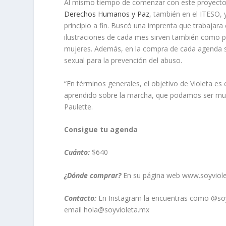
Al mismo tiempo de comenzar con este proyecto –
Derechos Humanos y Paz
, también en el ITESO, 
principio a fin. Buscó una imprenta que trabajara c
ilustraciones de cada mes sirven también como po
mujeres. Además, en la compra de cada agenda se
sexual para la prevención del abuso.
“En términos generales, el objetivo de Violeta e
aprendido sobre la marcha, que podamos ser muc
Paulette.
Consigue tu agenda
Cuánto:
$640
¿Dónde comprar?
En su página web www.soyviolet
Contacto:
En Instagram la encuentras como @soy
email hola@soyvioleta.mx