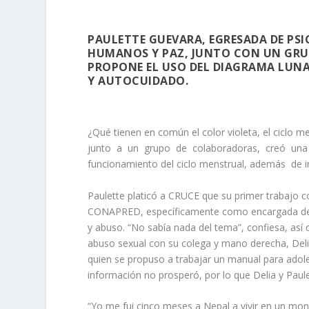
PAULETTE GUEVARA, EGRESADA DE PS
HUMANOS Y PAZ, JUNTO CON UN GRU
PROPONE EL USO DEL DIAGRAMA LU
Y AUTOCUIDADO.
¿Qué tienen en común el color violeta, el ciclo
junto a un grupo de colaboradoras, creó una ag
funcionamiento del ciclo menstrual, además de
Paulette platicó a CRUCE que su primer trabajo 
CONAPRED, específicamente como encargada de lo
y abuso. “No sabía nada del tema”, confiesa, as
abuso sexual con su colega y mano derecha, Del
quien se propuso a trabajar un manual para adole
información no prosperó, por lo que Delia y Paule
“Yo me fui cinco meses a Nepal a vivir en un mo