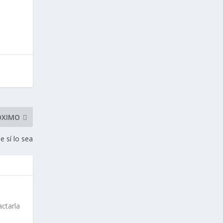
ÓXIMO
e sí lo sea
actarla