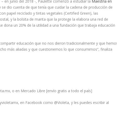
 en junio del 2018 -, Paulette comenzó a estudiar la
Maestría en
y se dio cuenta de que tenía que cuidar la cadena de producción de
on papel reciclado y tintas vegetales (Certified Green), las
stal, y la bolsita de manta que la protege la elabora una red de
 dona un 20% de la utilidad a una fundación que trabaja educación
s compartir educación que no nos dieron tradicionalmente y que hemo
ho más aliadas y que cuestionemos lo que consumimos”, finaliza
a.mx, o en Mercado Libre [envío gratis a todo el país]
violetamx, en Facebook como @Violeta, y les puedes escribir al