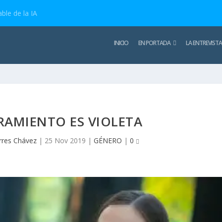
ble de la IA
INICIO
EN PORTADA
LA ENTREVISTA
RAMIENTO ES VIOLETA
rres Chávez
|
25 Nov 2019
|
GÉNERO
|
0