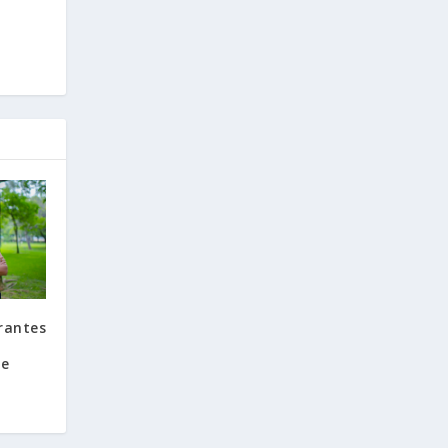
rantes
de