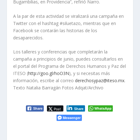
Bugambilias, en Providencia”, refirió Narro.
A la par de esta actividad se viralizará una campaña en
Twitter con el
hashtag
#siluetazo,
mientras que en
Facebook se contarán las historias de los
desaparecidos.
Los talleres y conferencias que completarán la
campaña a principios de junio, puedes consultarlos en
el portal del Programa de Derechos Humanos y Paz del
ITESO (
http://goo.gl/hoO3N
), y si necesitas más
información, escribe al correo
derechosypaz@iteso.mx
.
Texto Natalia Barragán Fotos Adqat/Archivo
WhatsApp
Post
Share
Share
Messenger