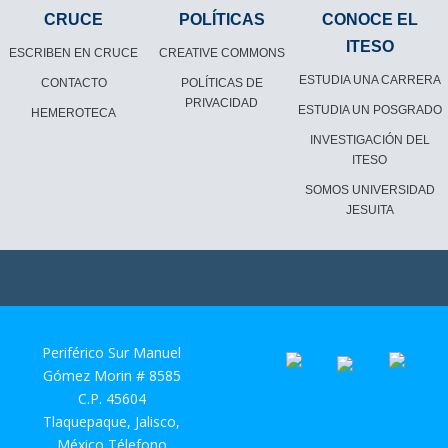
CRUCE
POLÍTICAS
CONOCE EL
ITESO
ESCRIBEN EN CRUCE
CREATIVE COMMONS
ESTUDIA UNA CARRERA
CONTACTO
POLÍTICAS DE
PRIVACIDAD
ESTUDIA UN POSGRADO
HEMEROTECA
INVESTIGACIÓN DEL
ITESO
SOMOS UNIVERSIDAD
JESUITA
Periférico Sur Manuel
Gómez Morin # 8585
C.P. 45604
Tlaquepaque, Jalisco,
México Télefono