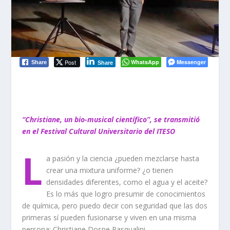
Post
WhatsApp
Messenger
Share
Share
“Christiane, un bio-musical científico”, se transmitió
en el Festival Cultural Universitario del ITESO
L
a pasión y la ciencia ¿pueden mezclarse hasta
crear una mixtura uniforme? ¿o tienen
densidades diferentes, como el agua y el aceite?
Es lo más que logro presumir de conocimientos
de química, pero puedo decir con seguridad que las dos
primeras sí pueden fusionarse y viven en una misma
persona: Christiane Dosne Pasqualini.