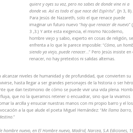
quiere y oyes su voz, pero no sabes de donde vine ni a
donde va. Así es todo el que nace del Espíritu
”. (Jn 3, 8).
Para Jesús de Nazareth, solo el que renace puede
imaginar un futuro nuevo “
hay que renacer de nuev
o” (
3 ,3.) Y ante esta exigencia, el mismo Nicodemo,
hombre viejo y sabio, experto en cosas de religión, s
enfrenta a lo que le parece imposible: “
Cómo, un hom
siendo ya viejo, puede renacer
…” Pero Jesús insiste en 
renacer, no hay pretextos ni salidas alternas.
alcanzar niveles de humanidad y de profundidad, que convierten su
vivirse, hasta llegar a ser grandes personajes de la historia o ser hér
nte que dan testimonio de cómo se puede vivir una vida plena. Homb
a fluya, que no la queramos retener o encuadrar, sino que la vivamos
r la arcilla y ensuciar nuestras manos con mi propio barro y el los
vocación a la que alude el poeta Miguel Hernández: “
Me llamo barro,
destino
.”
e hombre nuevo, en El Hombre nuevo, Madrid, Narcea, S.A Ediciones, 1