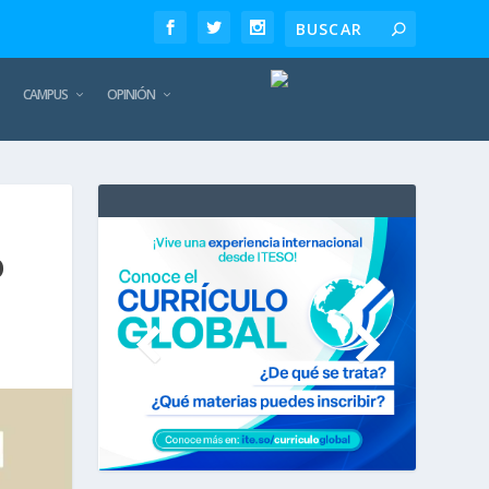
CAMPUS
OPINIÓN
TE
REC
O