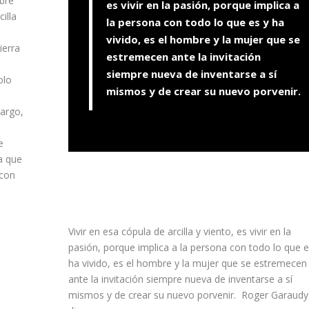
mbre
es vivir en la pasión, porque implica a
illa
la persona con todo lo que es y ha
vivido, es el hombre y la mujer que se
ierra
estremecen ante la invitación
siempre nueva de inventarse a sí
olo
mismos y de crear su nuevo porvenir.
argo,
e
ra que
 con
Vivir en esa cópula de arcilla y viento, es vivir en la
pasión, porque implica a la persona con todo lo que e
ha vivido, es el hombre y la mujer que se estremecen
ante la invitación siempre nueva de inventarse a sí
mismos y de crear su nuevo porvenir. Roger Garaudy