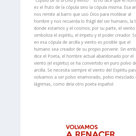
“
Cópula de la arcilla y viento
”. El no dice que el ho
es el fruto de la cópula sino la cópula misma. Esa arc
nos remite al barro que uso Dios para moldear al
hombre y nos recuerda lo frágil del ser humano, la t
donde estamos y el cosmos; por su parte, el viento
simboliza el espíritu, el ímpetu y el poder creador. S
en esa cópula de arcilla y viento es posible que el
humano sea creador de su propio porvenir. Sin emb
dice el Poeta, el hombre actual abandonado por el
viento (el espíritu) se ha convertido en puro polvo d
arcilla. Se necesita siempre el viento del Espíritu pa
volvamos a ser polvo enamorado, polvo mesclado
lágrimas, como diría otro poeta español.