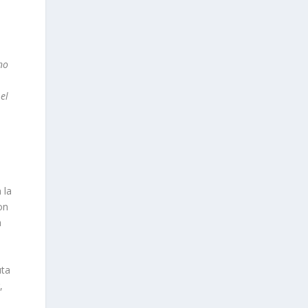
no
el
 la
on
a
uta
,