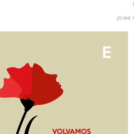
[2]
Ibid, 