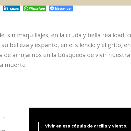
WhatsApp
Messenger
Share
e, sin maquillajes, en la cruda y bella realidad, 
 belleza y espanto, en el silencio y el grito, en
rza de arrojarnos en la búsqueda de vivir nuestra
ia muerte.
u
 el
Vivir en esa cópula de arcilla y viento,