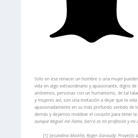
Solo en ese renacer un hombre o una mujer pueden 
vida en algo extraordinario y apasionante, digno de 
anónimos, personas con un humanismo, de tal tala
y mujeres así, son una invitación a dejar que la vid
apasionadamente en su más profundo sentido de toma
demás y dejarnos moldear el corazón para tener la 
aunque Miguel me llame, barro es mi profesión y mi 
[1]
Secundino Movilla, Roger Garaudy: Proyecto d