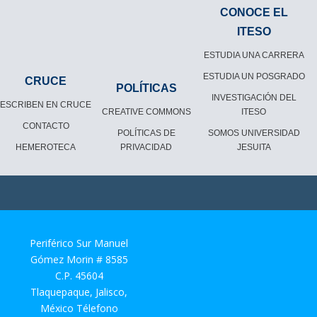
CONOCE EL
ITESO
ESTUDIA UNA CARRERA
ESTUDIA UN POSGRADO
CRUCE
POLÍTICAS
INVESTIGACIÓN DEL
ESCRIBEN EN CRUCE
CREATIVE COMMONS
ITESO
CONTACTO
POLÍTICAS DE
SOMOS UNIVERSIDAD
HEMEROTECA
PRIVACIDAD
JESUITA
Periférico Sur Manuel
Gómez Morin # 8585
C.P. 45604
Tlaquepaque, Jalisco,
México Télefono