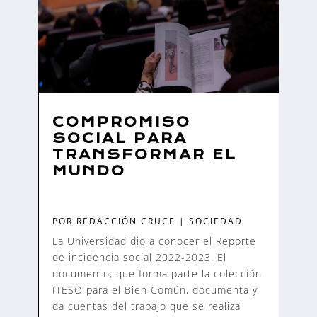
COMPROMISO
SOCIAL PARA
TRANSFORMAR EL
MUNDO
POR
REDACCIÓN CRUCE
|
SOCIEDAD
La Universidad dio a conocer el Reporte
de incidencia social 2022-2023. El
documento, que forma parte la colección
ITESO para el Bien Común, documenta y
da cuentas del trabajo que se realiza