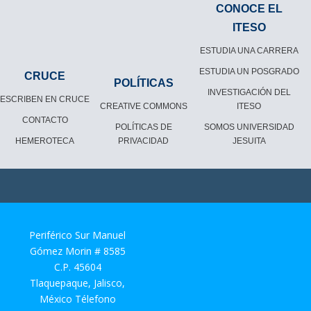
CONOCE EL
ITESO
ESTUDIA UNA CARRERA
ESTUDIA UN POSGRADO
CRUCE
POLÍTICAS
INVESTIGACIÓN DEL
ESCRIBEN EN CRUCE
CREATIVE COMMONS
ITESO
CONTACTO
POLÍTICAS DE
SOMOS UNIVERSIDAD
HEMEROTECA
PRIVACIDAD
JESUITA
Periférico Sur Manuel
Gómez Morin # 8585
C.P. 45604
Tlaquepaque, Jalisco,
México Télefono