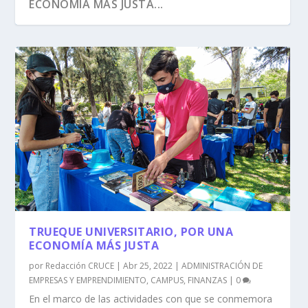
ECONOMÍA MÁS JUSTA...
TRUEQUE UNIVERSITARIO, POR UNA
ECONOMÍA MÁS JUSTA
por
Redacción CRUCE
|
Abr 25, 2022
|
ADMINISTRACIÓN DE
EMPRESAS Y EMPRENDIMIENTO
,
CAMPUS
,
FINANZAS
|
0
En el marco de las actividades con que se conmemora