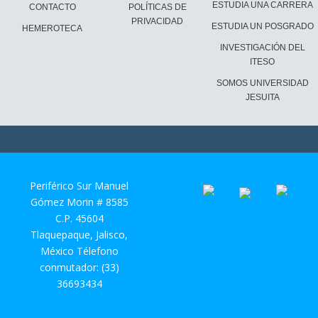
ESTUDIA UNA CARRERA
CONTACTO
POLÍTICAS DE
PRIVACIDAD
ESTUDIA UN POSGRADO
HEMEROTECA
INVESTIGACIÓN DEL
ITESO
SOMOS UNIVERSIDAD
JESUITA
Periférico Sur Manuel
Gómez Morin # 8585
C.P. 45604
Tlaquepaque, Jalisco,
México Télefono
conmutador: (33)
36693434