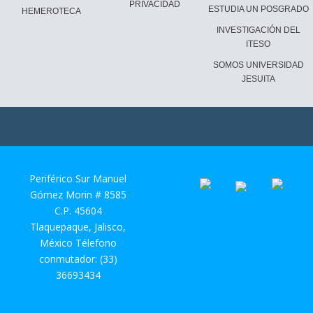
PRIVACIDAD
ESTUDIA UN POSGRADO
HEMEROTECA
INVESTIGACIÓN DEL
ITESO
SOMOS UNIVERSIDAD
JESUITA
Periférico Sur Manuel
Gómez Morin # 8585
C.P. 45604
Tlaquepaque, Jalisco,
México Télefono
conmutador: (33)
36693434