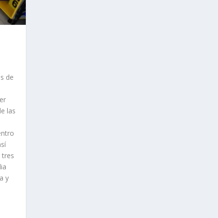
os de
er
e las
entro
sí
 tres
dia
a y