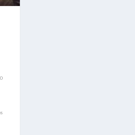
SO
e
us