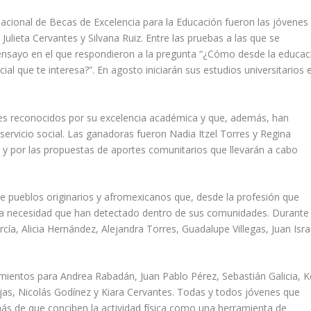
acional de Becas de Excelencia para la Educación fueron las jóvenes
ulieta Cervantes y Silvana Ruiz. Entre las pruebas a las que se
ensayo en el que respondieron a la pregunta “¿Cómo desde la educac
ial que te interesa?”. En agosto iniciarán sus estudios universitarios 
s reconocidos por su excelencia académica y que, además, han
ervicio social. Las ganadoras fueron Nadia Itzel Torres y Regina
y por las propuestas de aportes comunitarios que llevarán a cabo
 pueblos originarios y afromexicanos que, desde la profesión que
na necesidad que han detectado dentro de sus comunidades. Durante 
a, Alicia Hernández, Alejandra Torres, Guadalupe Villegas, Juan Isra
mientos para Andrea Rabadán, Juan Pablo Pérez, Sebastián Galicia, K
jas, Nicolás Godínez y Kiara Cervantes. Todas y todos jóvenes que
más de que conciben la actividad física como una herramienta de