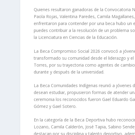
Quienes resultaron ganadoras de la Convocatoria N
Paola Rojas, Valentina Paredes, Camila Magallanes, J
enfrentaron para contender por una beca hubo un 
puedes contribuir a la resolución de un problema soc
la Licenciatura en Ciencias de la Educación.
La Beca Compromiso Social 2026 convocó a jóvene
transformado su comunidad desde el liderazgo y el s
Torres, por su trayectoria como agentes de cambio 
durante y después de la universidad.
La Beca Comunidades Indígenas reunió a jóvenes de
desean estudiar, propusieron formas de atender u
ceremonia los reconocidos fueron Gael Eduardo Garcí
Gómez y Gael Sotero.
En la categoría de la Beca Deportiva hubo reconoci
Lozano, Camila Calderón, José Tapia, Sabino Sende
destacan por su disciplina y talento deportivo, ade