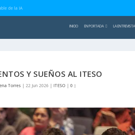
ble de la IA
INICIO
EN PORTADA
LA ENTREVISTA
ENTOS Y SUEÑOS AL ITESO
ena Torres
|
22 Jun 2026
|
ITESO
|
0