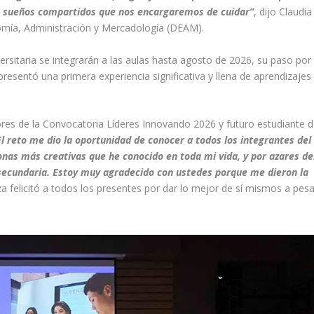
n sueños compartidos que nos encargaremos de cuidar”
, dijo Claudia
omía, Administración y Mercadología (DEAM).
ersitaria se integrarán a las aulas hasta agosto de 2026, su paso por
epresentó una primera experiencia significativa y llena de aprendizajes
dores de la Convocatoria Líderes Innovando 2026 y futuro estudiante 
l reto me dio la oportunidad de conocer a todos los integrantes del
nas más creativas que he conocido en toda mi vida, y por azares de
secundaria. Estoy muy agradecido con ustedes porque me dieron la
a felicitó a todos los presentes por dar lo mejor de sí mismos a pesa