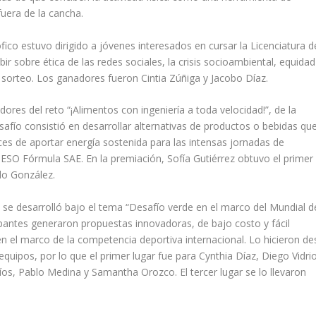
fuera de la cancha.
fico estuvo dirigido a jóvenes interesados en cursar la Licenciatura d
ibir sobre ética de las redes sociales, la crisis socioambiental, equida
sorteo. Los ganadores fueron Cintia Zúñiga y Jacobo Díaz.
es del reto “¡Alimentos con ingeniería a toda velocidad!”, de la
safío consistió en desarrollar alternativas de productos o bebidas qu
ces de aportar energía sostenida para las intensas jornadas de
ESO Fórmula SAE. En la premiación, Sofía Gutiérrez obtuvo el primer
lo González.
 se desarrolló bajo el tema “Desafío verde en el marco del Mundial d
cipantes generaron propuestas innovadoras, de bajo costo y fácil
 el marco de la competencia deportiva internacional. Lo hicieron de
equipos, por lo que el primer lugar fue para Cynthia Díaz, Diego Vidri
íos, Pablo Medina y Samantha Orozco. El tercer lugar se lo llevaron