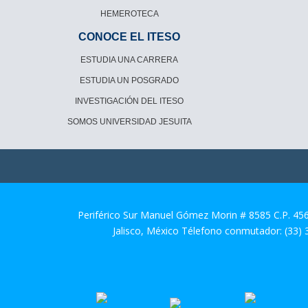
HEMEROTECA
CONOCE EL ITESO
ESTUDIA UNA CARRERA
ESTUDIA UN POSGRADO
INVESTIGACIÓN DEL ITESO
SOMOS UNIVERSIDAD JESUITA
Periférico Sur Manuel Gómez Morin # 8585 C.P. 45
Jalisco, México Télefono conmutador: (33)