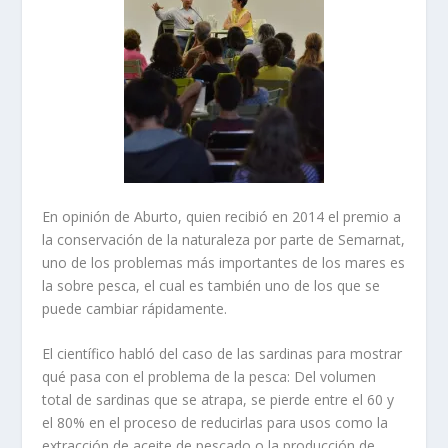
En opinión de
Aburto, quien
recibió
en
2014
el premio a
la conservación de la naturaleza por parte de Semarnat,
uno de los problemas
más importantes
de los mares
es
la sobre pesca
, el cual es también
uno de los que se
puede cambiar rápidamente.
El científico habló del caso de las sardinas para mostrar
qué pasa con el problema de la pesca:
D
el volumen
total
de
sardinas que se atrapa, s
e pierde entre el 60 y
el 80%
en
el
proceso de reducirlas para usos como
la
extracción de aceite de pescado
o
la producción de