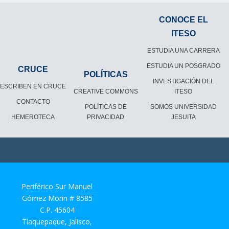
CONOCE EL
ITESO
ESTUDIA UNA CARRERA
ESTUDIA UN POSGRADO
CRUCE
POLÍTICAS
INVESTIGACIÓN DEL
ESCRIBEN EN CRUCE
CREATIVE COMMONS
ITESO
CONTACTO
POLÍTICAS DE
SOMOS UNIVERSIDAD
HEMEROTECA
PRIVACIDAD
JESUITA
Periférico Sur Manuel
Gómez Morin # 8585
C.P. 45604
Tlaquepaque, Jalisco,