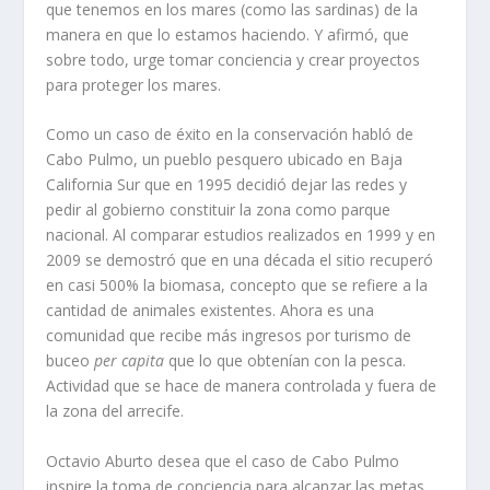
que tenemos en los mares
(
como las sardinas
) de la
manera en que
lo estamos haciendo
. Y afirmó,
que
sobre todo
,
urge tomar conciencia y crear proyectos
para proteger
los
mares
.
Como un caso de éxito en la conservación habló de
Cabo
Pulmo, u
n pueblo pesquero ubicado en Baja
California Sur que en 1995 decidió dejar las redes y
pedir al gobierno constituir la zona
como
parque
nacional.
Al comparar estudios realizados en 1999 y en
2009 se demostró que en una década el
sitio
recuper
ó
en casi 500%
la biomasa, concepto que se refiere a
la
cantidad de animales
existentes
. Ahora es una
comunidad que recibe más ingresos por turismo de
buceo
per
capita
que lo que obtenían con la pesca
.
Actividad que se hace
de manera controlada y fuera de
la zona
del arrecife
.
Octavio Aburto desea que el caso de Cabo
Pulmo
inspire la toma de conciencia para alcanzar las metas