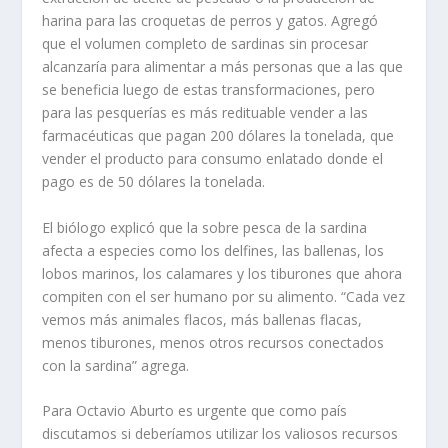
harina para
las
croquetas
de
perros y gatos. Agregó
que
el volumen completo de sardinas sin procesar
alcanzaría para alimentar a más personas que a las que
se
beneficia luego de estas
transformaciones, p
ero
para las pesquerías es más redituable vender a las
farmacéuticas que pagan 200 dólares la tonelada, que
vender el producto para consumo enlatado
donde el
pago es de
50 dólares la tonelada.
El biólogo explicó que la sobre pesca de la sardina
afecta a especies como l
os delfines, las ballenas, l
os
lobos marinos, los calamares y
los tiburones
que ahora
compiten con el ser humano por su alimento. “
Cada vez
vemos más animales flacos, más ballenas flacas,
menos tiburones
,
menos otros recursos conectados
con la sardina
” agrega
.
Para Octavio Aburto es urgente que como país
discutamos si deberíamos
utilizar los
valiosos recursos