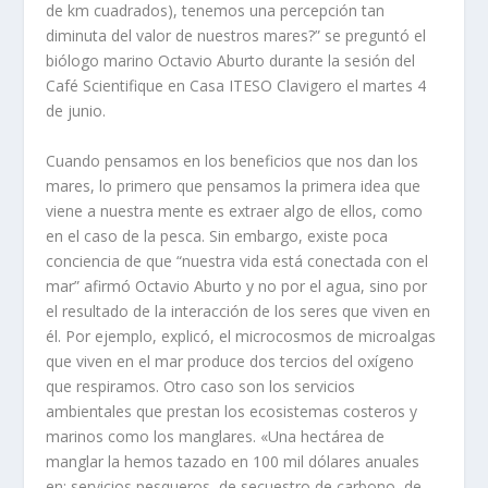
de km cuadrados), tenemos una percepción tan
diminuta del valor de nuestros mares?
” se preguntó
el
biólogo marino Octavio Aburto
durante
la sesión del
Café
Scientifique
en Casa ITESO
Clavigero
el martes 4
de junio.
Cuando pensamos en los beneficios que nos dan los
mares,
lo primero que pensamos
la primera idea que
viene a nuestra mente es extraer algo de ellos,
como
en el caso de
la pesca.
Sin embargo
,
existe poca
conciencia de que
“
nuestra
vida está conectada con el
mar”
afirmó Octavio Aburto y no
por
el agua, sino
por
el resultado
de la interacción de los seres que viven en
él. Por ejemplo
,
explicó,
el microcosmos de
microalgas
que viven en el mar produce dos tercios del oxígeno
que respiramos
. Otro caso son
los
servicios
ambientales que prestan los ecosistemas costeros y
marinos como los manglares.
«
Una hectárea de
manglar la hemos tazado en 100 mil dólares anuales
en
:
servicios pesqueros, de secuestro de carbono, de