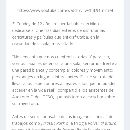
httpv://www.youtube.com/watch?v=w4hIL91mlmM
El Cundey de 12 años recuerda haber decidido
dedicarse al cine tras días enteros de disfrutar las
caricaturas y películas que ahí disfrutaba, en la
oscuridad de la sala, maravillado.
“Nos encanta que nos cuenten historias. Y para ello,
somos capaces de entrar a una sala, sentarnos frente a
una pared blanca y contemplar colores y movimiento;
personajes en lugares interesantes. El cine se trata de
llevar a los espectadores a lugares a los que no pueden
acceder en la vida real”, compartió a los asistentes del
Auditorio D del ITESO, que asistieron a escuchar sobre
su trayectoria.
Antes de ser responsable de las imágenes icónicas de
trabajos como
Jurassic Park
o la trilogía
Volver al futuro
,
se convirtió en director de fotografía de la sala de su