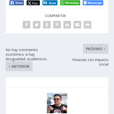
WhatsApp
Messenger
Post
Share
Share
COMPARTIR:
PRÓXIMO
No hay crecimiento
económico si hay
desigualdad: académicos
Finanzas con impacto
social
ANTERIOR