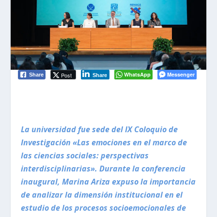
WhatsApp
Messenger
Post
Share
Share
La universidad fue sede del IX Coloquio de
Investigación «Las emociones en el marco de
las ciencias sociales: perspectivas
interdisciplinarias». Durante la conferencia
inaugural, Marina Ariza expuso la importancia
de analizar la dimensión institucional en el
estudio de los procesos socioemocionales de