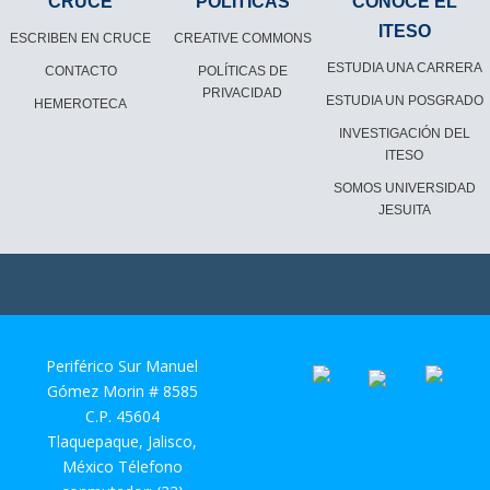
CRUCE
POLÍTICAS
CONOCE EL
ITESO
ESCRIBEN EN CRUCE
CREATIVE COMMONS
ESTUDIA UNA CARRERA
CONTACTO
POLÍTICAS DE
PRIVACIDAD
ESTUDIA UN POSGRADO
HEMEROTECA
INVESTIGACIÓN DEL
ITESO
SOMOS UNIVERSIDAD
JESUITA
Periférico Sur Manuel
Gómez Morin # 8585
C.P. 45604
Tlaquepaque, Jalisco,
México Télefono