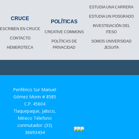
ESTUDIA UNA CARRERA
ESTUDIA UN POSGRADO
CRUCE
POLÍTICAS
INVESTIGACIÓN DEL
ESCRIBEN EN CRUCE
CREATIVE COMMONS
ITESO
CONTACTO
POLÍTICAS DE
SOMOS UNIVERSIDAD
HEMEROTECA
PRIVACIDAD
JESUITA
Periférico Sur Manuel
Gómez Morin # 8585
C.P. 45604
Tlaquepaque, Jalisco,
México Télefono
conmutador: (33)
36693434