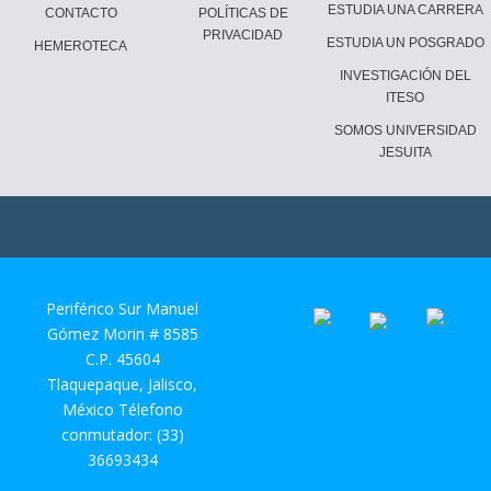
ESTUDIA UNA CARRERA
CONTACTO
POLÍTICAS DE
PRIVACIDAD
ESTUDIA UN POSGRADO
HEMEROTECA
INVESTIGACIÓN DEL
ITESO
SOMOS UNIVERSIDAD
JESUITA
Periférico Sur Manuel
Gómez Morin # 8585
C.P. 45604
Tlaquepaque, Jalisco,
México Télefono
conmutador: (33)
36693434