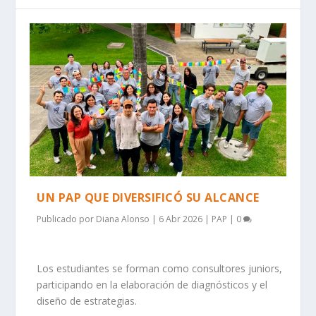
UN PAP QUE DIVERSIFICÓ SU ALCANCE
Publicado por
Diana Alonso
|
6 Abr 2026
|
PAP
|
0
Los estudiantes se forman como consultores juniors,
participando en la elaboración de diagnósticos y el
diseño de estrategias.