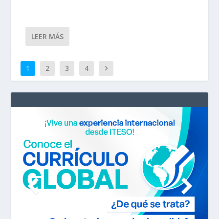
LEER MÁS
1
2
3
4