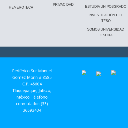
PRIVACIDAD
ESTUDIA UN POSGRADO
HEMEROTECA
INVESTIGACIÓN DEL
ITESO
SOMOS UNIVERSIDAD
JESUITA
Periférico Sur Manuel
Gómez Morin # 8585
C.P. 45604
Tlaquepaque, Jalisco,
México Télefono
conmutador: (33)
36693434