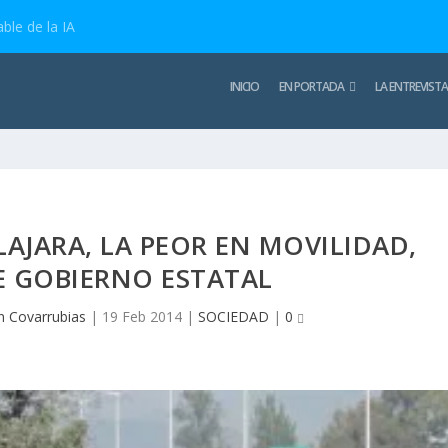
ble de la IA
INICIO
EN PORTADA
LA ENTREVISTA
AJARA, LA PEOR EN MOVILIDAD,
 GOBIERNO ESTATAL
n Covarrubias
|
19 Feb 2014
|
SOCIEDAD
|
0