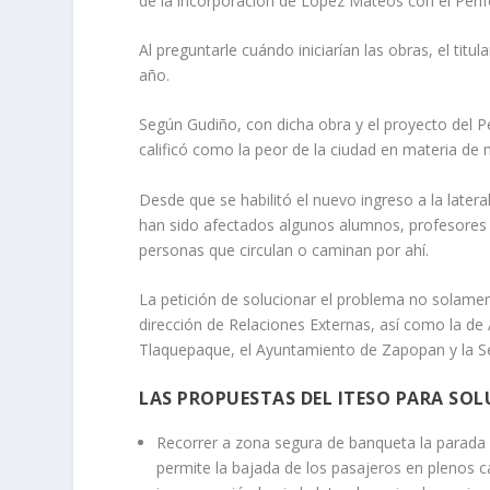
de la incorporación de López Mateos con el Perifér
Al preguntarle cuándo iniciarían las obras, el tit
año.
Según Gudiño, con dicha obra y el proyecto del P
calificó como la peor de la ciudad en materia de 
Desde que se habilitó el nuevo ingreso a la later
han sido afectados algunos alumnos, profesores y
personas que circulan o caminan por ahí.
La petición de solucionar el problema no solamente
dirección de Relaciones Externas, así como la de
Tlaquepaque, el Ayuntamiento de Zapopan y la Se
LAS PROPUESTAS DEL ITESO PARA SOL
Recorrer a zona segura de banqueta la parada de
permite la bajada de los pasajeros en plenos ca