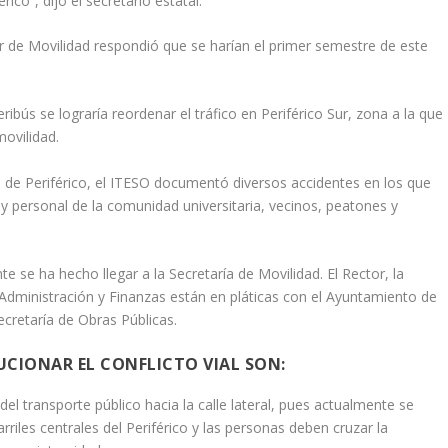
ico”, dijo el secretario estatal.
ular de Movilidad respondió que se harían el primer semestre de este
eribús se lograría
reordenar el tráfico en Periférico Sur
, zona a la que
movilidad.
al de Periférico, el ITESO documentó diversos accidentes en los que
 personal de la comunidad universitaria, vecinos, peatones y
 se ha hecho llegar a la Secretaría de Movilidad. El Rector, la
 Administración y Finanzas están en pláticas con el Ayuntamiento de
cretaría de Obras Públicas.
UCIONAR EL CONFLICTO VIAL SON:
l transporte público hacia la calle lateral, pues actualmente se
rriles centrales del Periférico y las personas deben cruzar la