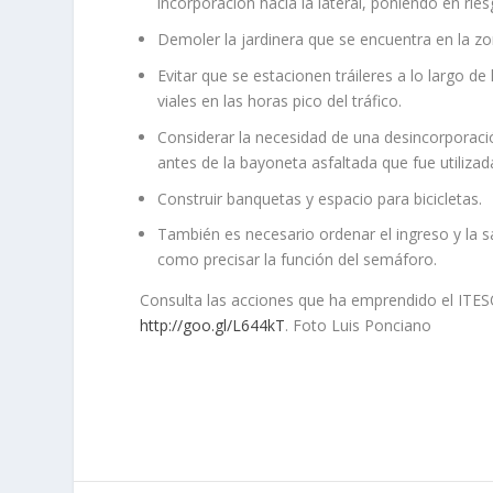
incorporación hacia la lateral, poniendo en ries
Demoler la jardinera que se encuentra en la zo
Evitar que se estacionen tráileres a lo largo de 
viales en las horas pico del tráfico.
Considerar la necesidad de una desincorporación 
antes de la bayoneta asfaltada que fue utiliz
Construir banquetas y espacio para bicicletas.
También es necesario ordenar el ingreso y la sa
como precisar la función del semáforo.
Consulta las acciones que ha emprendido el ITESO 
http://goo.gl/L644kT
.
Foto Luis Ponciano