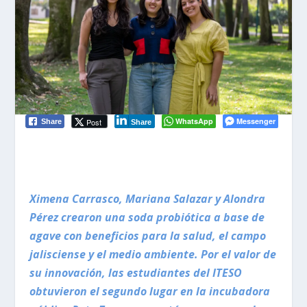
WhatsApp
Messenger
Post
Share
Share
Ximena Carrasco, Mariana Salazar y Alondra
Pérez crearon una soda probiótica a base de
agave con beneficios para la salud, el campo
jalisciense y el medio ambiente. Por el valor de
su innovación, las estudiantes del ITESO
obtuvieron el segundo lugar en la incubadora