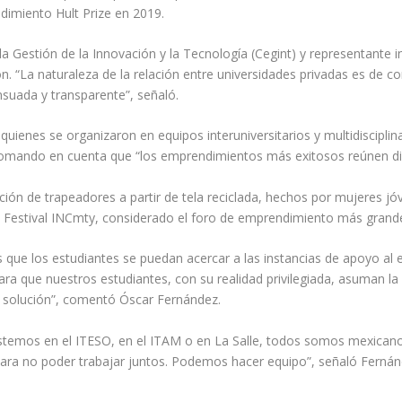
dimiento Hult Prize en 2019.
la Gestión de la Innovación y la Tecnología (Cegint) y representante 
ción. “La naturaleza de la relación entre universidades privadas es de
uada y transparente”, señaló.
uienes se organizaron en equipos interuniversitarios y multidisciplina
tomando en cuenta que “los emprendimientos más exitosos reúnen dife
ión de trapeadores a partir de tela reciclada, hechos por mujeres jó
l Festival INCmty, considerado el foro de emprendimiento más grand
 que los estudiantes se puedan acercar a las instancias de apoyo al
ra que nuestros estudiantes, con su realidad privilegiada, asuman la 
e solución”, comentó Óscar Fernández.
 estemos en el ITESO, en el ITAM o en La Salle, todos somos mexica
ara no poder trabajar juntos. Podemos hacer equipo”, señaló Fernán