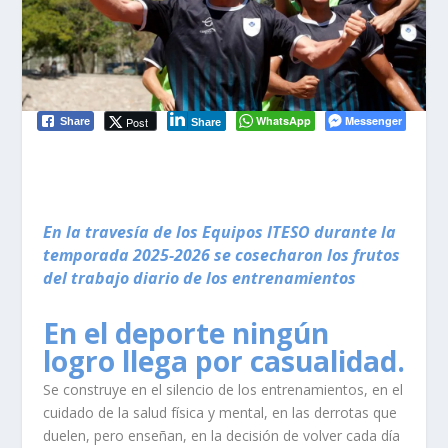
WhatsApp
Messenger
Post
Share
Share
En la travesía de los Equipos ITESO durante la
temporada 2025-2026 se cosecharon los frutos
del trabajo diario de los entrenamientos
En el deporte ningún
logro llega por casualidad.
Se construye en el silencio de los entrenamientos, en el
cuidado de la salud física y mental, en las derrotas que
duelen, pero enseñan, en la decisión de volver cada día