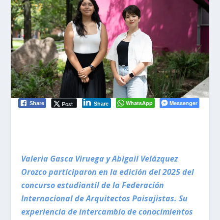
WhatsApp
Messenger
Post
Share
Share
Valeria Gasca Viruega y Abigail Velázquez
Orozco participaron en la edición del 2025 del
concurso estudiantil de la Federación
Internacional de Arquitectos Paisajistas. Su
experiencia de intercambio de conocimientos