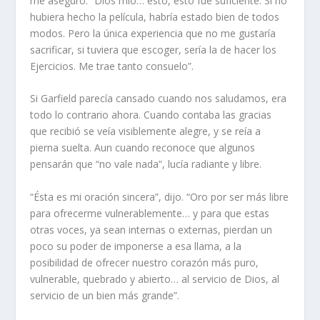
me aseguró: “Dios mío… esto, esto fue suficiente. Si no
hubiera hecho la película, habría estado bien de todos
modos. Pero la única experiencia que no me gustaría
sacrificar, si tuviera que escoger, sería la de hacer los
Ejercicios. Me trae tanto consuelo”.
Si Garfield parecía cansado cuando nos saludamos, era
todo lo contrario ahora. Cuando contaba las gracias
que recibió se veía visiblemente alegre, y se reía a
pierna suelta. Aun cuando reconoce que algunos
pensarán que “no vale nada”, lucía radiante y libre.
“Ésta es mi oración sincera”, dijo. “Oro por ser más libre
para ofrecerme vulnerablemente… y para que estas
otras voces, ya sean internas o externas, pierdan un
poco su poder de imponerse a esa llama, a la
posibilidad de ofrecer nuestro corazón más puro,
vulnerable, quebrado y abierto… al servicio de Dios, al
servicio de un bien más grande”.