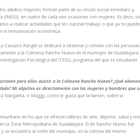
los adultos mayores forman parte de su círculo social inmediato y,
ía (INEGI)
, en cuatro de cada seis ocasiones son mujeres. Es decir, s
rlos a realizar actividades que les cuestan trabajo o que ya no pued
ción ni remuneración económica.
a Cavazos Rangel se dedicará a observar y convivir con las personas
icamente a la Colmena Rancho Nuevo en el municipio de Guadalajara.
nvestigación Psicológica
del ITESO, programa del que es estudiante
portante para ellos asistir a la Colmena Rancho Nuevo? ¿Qué eleme
idado? Mi objetivo es directamente con las mujeres y hombres que s
ica Margarita, o Maggy, como le gusta que la llamen, sobre la
nitario en los que se ofrecen talleres de arte, deporte, salud y me
os en la Zona Metropolitana de Guadalajara. El de Rancho Nuevo fue
y se encuentra al norte del municipio, en la colonia del mismo