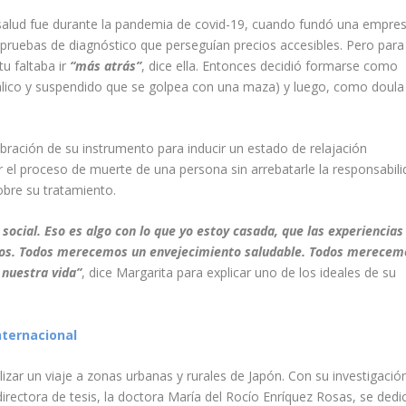
a salud fue durante la pandemia de covid-19, cuando fundó una empre
 pruebas de diagnóstico que perseguían precios accesibles. Pero para
tu faltaba ir
“más atrás”
, dice ella. Entonces decidió formarse como
tálico y suspendido que se golpea con una maza) y luego, como
doul
vibración de su instrumento para inducir un estado de relajación
el proceso de muerte de una persona sin arrebatarle la responsabili
sobre su tratamiento.
 social. Eso es algo con lo que yo estoy casada, que las experiencias
odos. Todos merecemos un envejecimiento saludable. Todos merecem
 nuestra vida”
, dice Margarita para explicar uno de los ideales de su
nternacional
zar un viaje a zonas urbanas y rurales de Japón. Con su investigació
irectora de tesis, la doctora
María del Rocío Enríquez Rosas
, se dedi