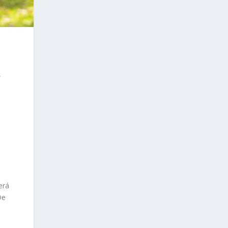
e
erá
De