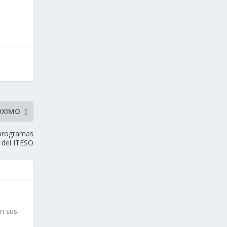
ÓXIMO
 programas
 del ITESO
on sus