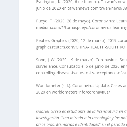
Everington, K. (2020, 6 de febrero). Taiwan’s new
junio de 2020 en taiwannews.com.tw/en/news/3
Pueyo, T. (2020, 28 de mayo). Coronavirus: Lear
medium.com/@tomaspueyo/coronavirus-learning
Reuters Graphics (2020, 12 de marzo). 2019 coron
graphics.reuters.com/CHINA-HEALTH-SOUTHKOR
Sonn, J. W. (2020, 19 de marzo). Coronavirus: Sout
surveillance. Consultado el 6 de junio de 2020 e
controlling-disease-is-due-to-its-acceptance-of-s
Worldometer (s. f.). Coronavirus Update: Cases a
2020 en worldometers.info/coronavirus/
Gabriel Urrea es estudiante de la licenciatura en C
investigación “Una mirada a la tecnología y las pol
otros ojos. Memorias e identidades” en el periodo