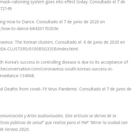
 mask–rationing system goes into effect today. Consultado el 7 de
872149
ning How to Dance. Consultado el 7 de junio de 2020 en
-how-to-dance-b8420170203e.
avirus: The Korean clusters. Consultado el 6 de junio de 2020 en
EA-CLUSTERS/0100B5G33SB/index.html.
h Korea’s success in controlling disease is due to its acceptance of
n theconversation.com/coronavirus-south-koreas-success-in-
urveillance-134068.
nd Deaths from covid–19 Virus Pandemic. Consultado el 7 de junio de
omunicación y Artes audiovisuales. Este artículo se deriva de la
íticas públicas de salud” que realiza para el PAP “Mirar la ciudad con
 de Verano 2020.