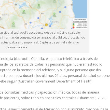
un sitio al cual podía accederse desde el móvil o cualquier
 La información conseguida se lanzaba al público, protegiendo
e actualizaba en tiempo real. Captura de pantalla del sitio
coronamap.site
cnología bluetooth. Con ella, el aparato telefónico a través del
a de los aparatos de todas las personas que hubieran estado lo
riptada en la memoria del teléfono, y si alguna persona que dio
acto con otra durante los últimos 21 días, personal de salud se pone
 debe seguir (Australian Government Department of Health).
rece consultas médicas y capacitación médica, todas de manera
e pacientes, sobre todo en hospitales centrales (Dharmaraj, 2020).
tos, específicamente el de Migración con el Instituto Nacional de la