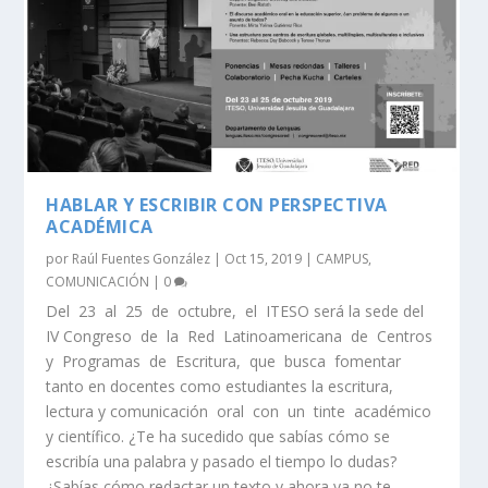
HABLAR Y ESCRIBIR CON PERSPECTIVA
ACADÉMICA
por
Raúl Fuentes González
|
Oct 15, 2019
|
CAMPUS
,
COMUNICACIÓN
|
0
Del 23 al 25 de octubre, el ITESO será la sede del
IV Congreso de la Red Latinoamericana de Centros
y Programas de Escritura, que busca fomentar
tanto en docentes como estudiantes la escritura,
lectura y comunicación oral con un tinte académico
y científico. ¿Te ha sucedido que sabías cómo se
escribía una palabra y pasado el tiempo lo dudas?
¿Sabías cómo redactar un texto y ahora ya no te