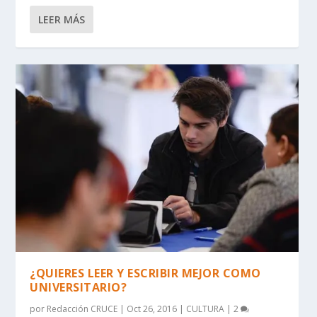
LEER MÁS
¿QUIERES LEER Y ESCRIBIR MEJOR COMO
UNIVERSITARIO?
por
Redacción CRUCE
|
Oct 26, 2016
|
CULTURA
|
2