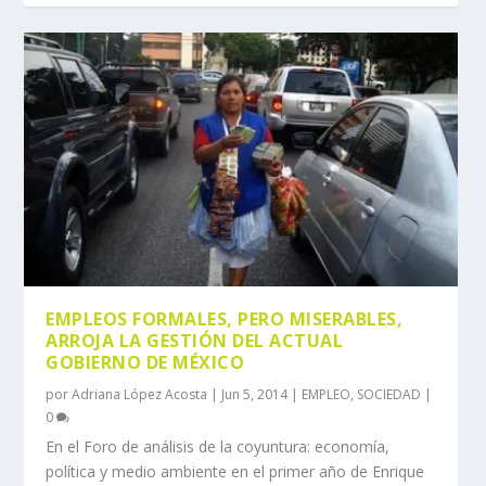
EMPLEOS FORMALES, PERO MISERABLES,
ARROJA LA GESTIÓN DEL ACTUAL
GOBIERNO DE MÉXICO
por
Adriana López Acosta
|
Jun 5, 2014
|
EMPLEO
,
SOCIEDAD
|
0
En el Foro de análisis de la coyuntura: economía,
política y medio ambiente en el primer año de Enrique