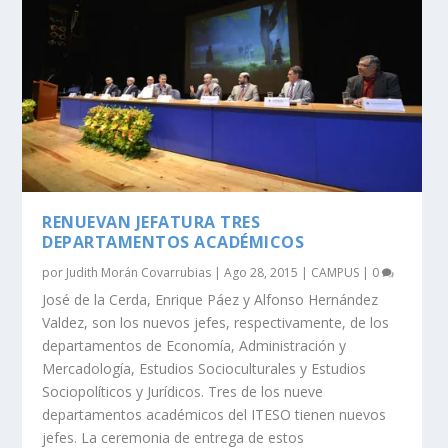
RENUEVAN JEFATURA TRES
DEPARTAMENTOS ACADÉMICOS
por
Judith Morán Covarrubias
|
Ago 28, 2015
|
CAMPUS
|
0
José de la Cerda, Enrique Páez y Alfonso Hernández
Valdez, son los nuevos jefes, respectivamente, de los
departamentos de Economía, Administración y
Mercadología, Estudios Socioculturales y Estudios
Sociopolíticos y Jurídicos. Tres de los nueve
departamentos académicos del ITESO tienen nuevos
jefes. La ceremonia de entrega de estos