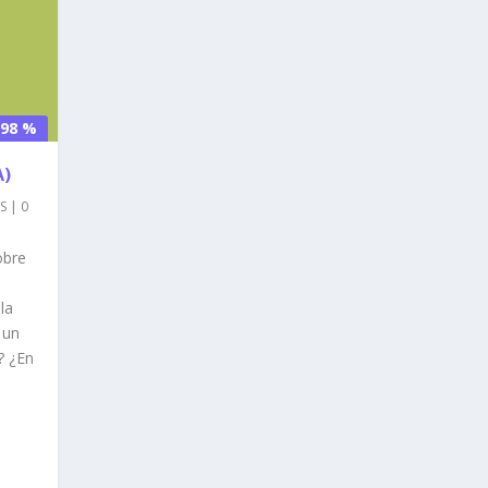
98 %
A)
S
|
0
obre
la
 un
? ¿En