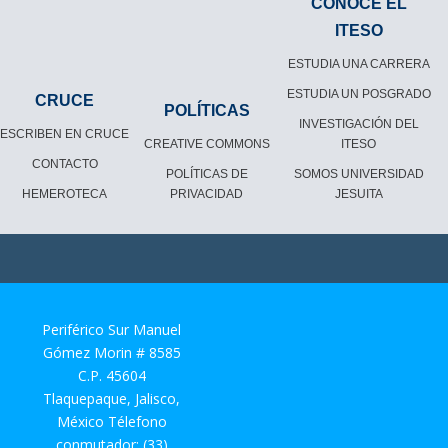
CONOCE EL
ITESO
ESTUDIA UNA CARRERA
ESTUDIA UN POSGRADO
CRUCE
POLÍTICAS
INVESTIGACIÓN DEL
ESCRIBEN EN CRUCE
CREATIVE COMMONS
ITESO
CONTACTO
POLÍTICAS DE
SOMOS UNIVERSIDAD
HEMEROTECA
PRIVACIDAD
JESUITA
Periférico Sur Manuel
Gómez Morin # 8585
C.P. 45604
Tlaquepaque, Jalisco,
México Télefono
conmutador: (33)