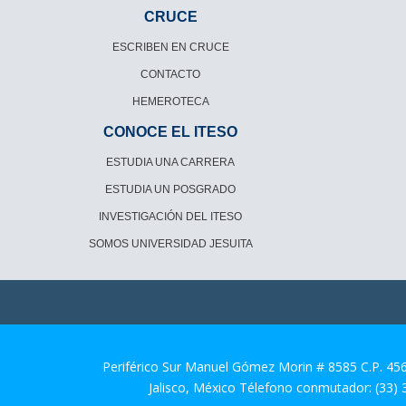
CRUCE
ESCRIBEN EN CRUCE
CONTACTO
HEMEROTECA
CONOCE EL ITESO
ESTUDIA UNA CARRERA
ESTUDIA UN POSGRADO
INVESTIGACIÓN DEL ITESO
SOMOS UNIVERSIDAD JESUITA
Periférico Sur Manuel Gómez Morin # 8585 C.P. 45
Jalisco, México Télefono conmutador: (33)