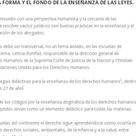
FORMA Y EL FONDO DE LA ENSEÑANZA DE LAS LEYES.
n resuelto con una perspectiva humanista y la cercanía de las
esolver vacíos jurídicos son buenas prácticas en la enseñanza y el
ción de los abogados.
 debe ser transversal, no un tema aislado, en las escuelas de
tema, Leticia Bonifaz, responsable de la dirección general de
s Humanos de la Suprema Corte de Justicia de la Nación y Christian
la Naciones Unidas para los Derechos Humanos.
tegias didácticas para la enseñanza de los derechos humanos”, dentr
s 27 de abril.
de los códigos por la enseñanza dogmática de los derechos humanos
gundos sirvan como un elemento didáctico para todas las materias.
cuelas del continente el derecho sigue aprendiéndose como ocurría e
os derechos sociales, ambientales, de la infancia y a la salud, entre