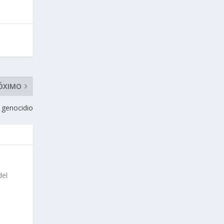
ÓXIMO
 genocidio
del