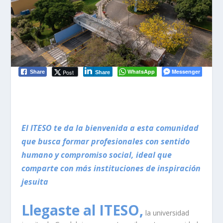
WhatsApp
Messenger
Post
Share
Share
El ITESO te da la bienvenida a esta comunidad
que busca formar profesionales con sentido
humano y compromiso social, ideal que
comparte con más instituciones de inspiración
jesuita
Llegaste al ITESO,
la universidad