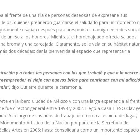
a al frente de una fila de personas deseosas de expresarle sus
s lejos, quienes prefirieron guardarse el saludarlo para un momento 
eguramente usarían después para presumir a su amigo en redes socia
 de unirse a los honores. Mientras, el homenajeado ofrecía saludos
a broma y una carcajada. Claramente, se le veía en su hábitat natur
ás dos décadas: dar la bienvenida al espacio que representa “la
ución y a todas las personas con las que trabajé y que a la postre 
eemprender el viaje con nuevos bríos para continuar con mi adicció
omía”
, dijo Gutierre durante la ceremonia.
rte en la Ibero Ciudad de México y con una larga experiencia al fren
e fue director general entre 1994 y 2002. Llegó a Casa ITESO Clavig
ario. A lo largo de sus años de trabajo dio forma al espíritu del lugar,
onumento Artístico de la Nación por parte de la Secretaría de
 Bellas Artes en 2006; hasta consolidarla como un importante espacio