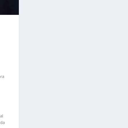
ora
al
oda