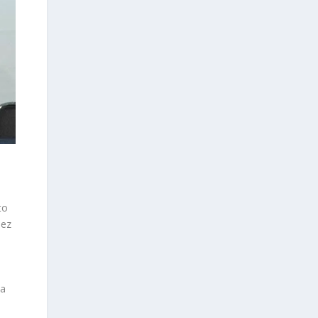
to
dez
la