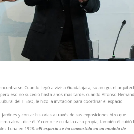
ncontrarse. Cuando llegó a vivir a Guadalajara, su amigo, el arquitec
, pero eso no sucedió hasta años más tarde, cuando Alfonso Hernán
ltural del ITESO, le hizo la invitación para coordinar el espacio.
 jardines y contar historias a través de sus exposiciones hizo que
isma alma, dice él. Y como se cuida la casa propia, también él cuidó 
ález Luna en 1928.
«El espacio se ha convertido en un modelo de