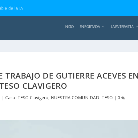
ble de la IA
INICIO
EN PORTADA
LA ENTREVISTA
 TRABAJO DE GUTIERRE ACEVES E
ITESO CLAVIGERO
5
|
Casa ITESO Clavigero
,
NUESTRA COMUNIDAD ITESO
|
0