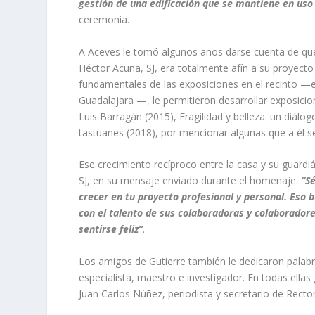
gestión de una edificación que se mantiene en uso
ceremonia.
A Aceves le tomó algunos años darse cuenta de que 
Héctor Acuña, SJ, era totalmente afín a su proyecto 
fundamentales de las exposiciones en el recinto —el 
Guadalajara —, le permitieron desarrollar exposic
Luis Barragán
(2015),
Fragilidad y belleza: un diálog
tastuanes (2018),
por mencionar algunas que a él 
Ese crecimiento recíproco entre la casa y su guardi
SJ, en su mensaje enviado durante el homenaje.
“S
crecer en tu proyecto profesional y personal. Eso b
con el talento de sus colaboradoras y colaboradore
sentirse feliz”
.
Los amigos de Gutierre también le dedicaron palabras
especialista, maestro e investigador. En todas ellas
Juan Carlos Núñez, periodista y secretario de Rector