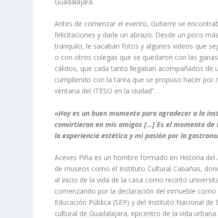
Guadalajara.
Antes de comenzar el evento, Gutierre se encontrab
felicitaciones y darle un abrazo. Desde un poco má
tranquilo, le sacaban fotos y algunos videos que s
o con otros colegas que se quedaron con las ganas
cálidos, que cada tanto llegaban acompañados de un
cumpliendo con la tarea que se propuso hacer por m
ventana del ITESO en la ciudad”.
«Hoy es un buen momento para agradecer a la instit
convirtieron en mis amigos […] Es el momento de r
la experiencia estética y mi pasión por la gastron
Aceves Piña es un hombre formado en Historia del A
de museos como el Instituto Cultural Cabañas, dond
al inicio de la vida de la casa como recinto universit
comenzando por la declaración del inmueble como M
Educación Pública (SEP) y del Instituto Nacional de
cultural de Guadalajara, epicentro de la vida urbana.