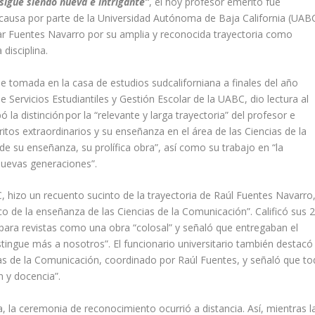
sigue siendo nueva e intrigante”
, el hoy profesor emérito fue
causa por parte de la Universidad Autónoma de Baja California (UABC
ar Fuentes Navarro por su amplia y reconocida trayectoria como
disciplina.
e tomada en la casa de estudios sudcaliforniana a finales del año
 Servicios Estudiantiles y Gestión Escolar de la UABC, dio lectura al
 la distinción por la “relevante y larga trayectoria” del profesor e
itos extraordinarios y su enseñanza en el área de las Ciencias de la
de su enseñanza, su prolífica obra”, así como su trabajo en “la
nuevas generaciones”.
, hizo un recuento sucinto de la trayectoria de Raúl Fuentes Navarro,
ico de la enseñanza de las Ciencias de la Comunicación”. Calificó sus 
s para revistas como una obra “colosal” y señaló que entregaban el
ingue más a nosotros”. El funcionario universitario también destacó 
s de la Comunicación, coordinado por Raúl Fuentes, y señaló que t
n y docencia”.
la ceremonia de reconocimiento ocurrió a distancia. Así, mientras l