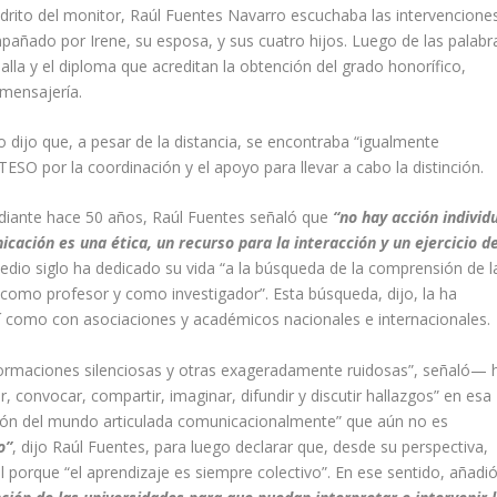
drito del monitor, Raúl Fuentes Navarro escuchaba las intervencione
añado por Irene, su esposa, y sus cuatro hijos. Luego de las palabr
alla y el diploma que acreditan la obtención del grado honorífico,
mensajería.
 dijo que, a pesar de la distancia, se encontraba “igualmente
SO por la coordinación y el apoyo para llevar a cabo la distinción.
diante hace 50 años, Raúl Fuentes señaló que
“no hay acción individ
icación es una ética, un recurso para la interacción y un ejercicio d
dio siglo ha dedicado su vida “a la búsqueda
de la comprensión de l
omo profesor y como investigador”. Esta búsqueda, dijo, la ha
í como con asociaciones y académicos nacionales e internacionales.
ormaciones silenciosas y otras exageradamente ruidosas”, señaló— 
, convocar, compartir, imaginar, difundir y discutir hallazgos” en esa
ón del mundo articulada comunicacionalmente” que aún no es
o”
, dijo Raúl Fuentes, para luego declarar que, desde su perspectiva,
porque “el aprendizaje es siempre colectivo”. En ese sentido, añadió