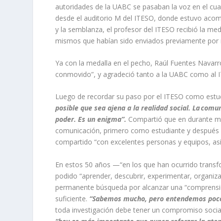
autoridades de la UABC se pasaban la voz en el cua
desde el auditorio M del ITESO, donde estuvo acomp
y la semblanza, el profesor del ITESO recibió la med
mismos que habían sido enviados previamente por 
Ya con la medalla en el pecho, Raúl Fuentes Navarro
conmovido”, y agradeció tanto a la UABC como al ITE
Luego de recordar su paso por el ITESO como estu
posible que sea ajena a la realidad social. La comun
poder. Es un enigma”.
Compartió que en durante me
comunicación, primero como estudiante y después c
compartido “con excelentes personas y equipos, as
En estos 50 años —“en los que han ocurrido transf
podido “aprender, descubrir, experimentar, organizar
permanente búsqueda por alcanzar una “comprensi
suficiente.
“Sabemos mucho, pero entendemos poc
toda investigación debe tener un compromiso social 