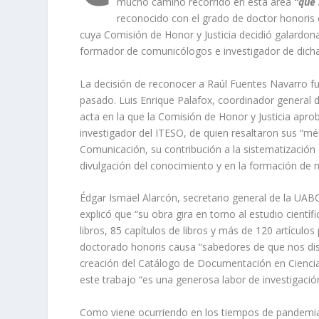
mucho camino recorrido en esta área
“que 
reconocido con el grado de doctor honoris 
cuya Comisión de Honor y Justicia decidió galardon
formador de comunicólogos e investigador de dicha 
La decisión de reconocer a Raúl Fuentes Navarro fu
pasado. Luis Enrique Palafox, coordinador general de
acta en la que la Comisión de Honor y Justicia aprobó
investigador del ITESO, de quien resaltaron sus “mér
Comunicación, su contribución a la sistematización 
divulgación del conocimiento y en la formación de 
Édgar Ismael Alarcón, secretario general de la UABC
explicó que “su obra gira en torno al estudio científ
libros, 85 capítulos de libros y más de 120 artículo
doctorado honoris causa “sabedores de que nos dist
creación del Catálogo de Documentación en Ciencia
este trabajo “es una generosa labor de investigació
Como viene ocurriendo en los tiempos de pandemia, 