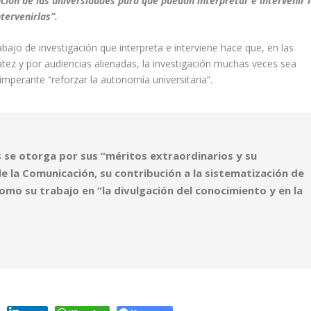
ión de las universidades para que puedan interpretar e intervenir 
ntervenirlas”.
bajo de investigación que interpreta e interviene hace
que,
en las
ez y por audiencias alienadas, la investigación muchas veces sea
 imperante “reforzar la autonomía universitaria”.
es se otorga por
sus “méritos extraordinarios y su
de la Comunicación, su contribución a la sistematización de
como su trabajo en “la divulgación del conocimiento y en la