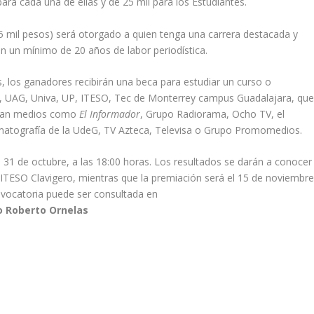
ra cada una de ellas y de 25 mil para los Estudiantes.
5 mil pesos) será otorgado a quien tenga una carrera destacada y
con un mínimo de 20 años de labor periodística.
los ganadores recibirán una beca para estudiar un curso o
G, UAG, Univa, UP, ITESO, Tec de Monterrey campus Guadalajara, qu
egran medios como
El Informador
, Grupo Radiorama, Ocho TV, el
nematografía de la UdeG, TV Azteca, Televisa o Grupo Promomedios.
el 31 de octubre, a las 18:00 horas. Los resultados se darán a conocer
a ITESO Clavigero, mientras que la premiación será el 15 de noviembr
onvocatoria puede ser consultada en
to Roberto Ornelas