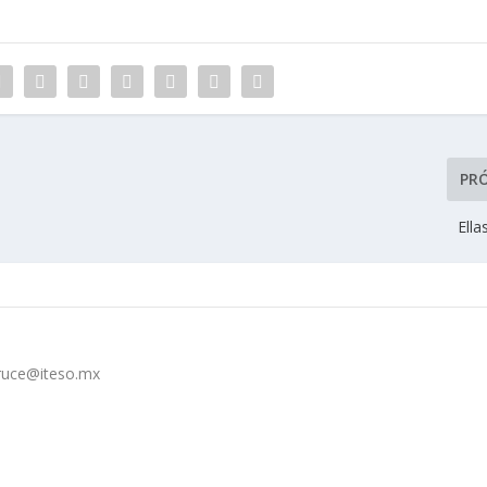
PR
Ella
cruce@iteso.mx