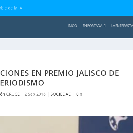
ble de la IA
INICIO
EN PORTADA
LA ENTREVISTA
IONES EN PREMIO JALISCO DE
PERIODISMO
ión CRUCE
|
2 Sep 2016
|
SOCIEDAD
|
0