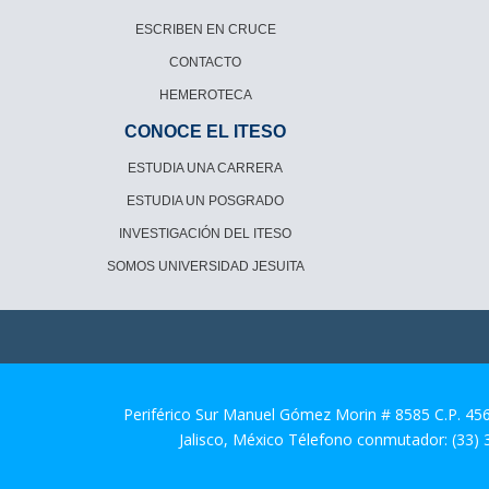
ESCRIBEN EN CRUCE
CONTACTO
HEMEROTECA
CONOCE EL ITESO
ESTUDIA UNA CARRERA
ESTUDIA UN POSGRADO
INVESTIGACIÓN DEL ITESO
SOMOS UNIVERSIDAD JESUITA
Periférico Sur Manuel Gómez Morin # 8585 C.P. 45
Jalisco, México Télefono conmutador: (33)