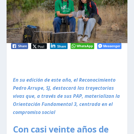
WhatsApp
Messenger
Post
Share
Share
En su edición de este año, el Reconocimiento
Pedro Arrupe, SJ, destacará las trayectorias
vivas que, a través de sus PAP, materializan la
Orientación Fundamental 3, centrada en el
compromiso social
Con casi veinte años de