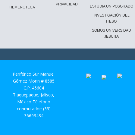
PRIVACIDAD
ESTUDIA UN POSGRADO
HEMEROTECA
INVESTIGACIÓN DEL
ITESO
SOMOS UNIVERSIDAD
JESUITA
Periférico Sur Manuel
Gómez Morin # 8585
C.P. 45604
Tlaquepaque, Jalisco,
México Télefono
conmutador: (33)
36693434