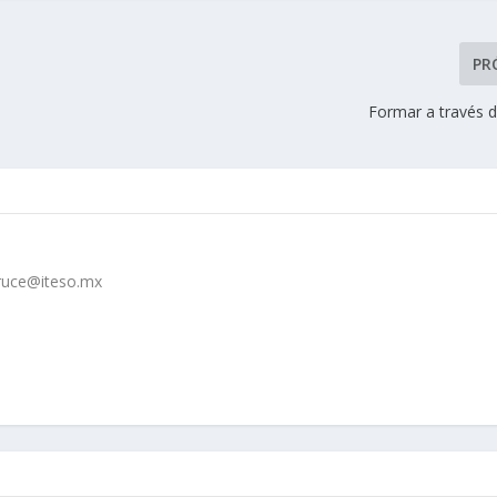
PR
Formar a través d
cruce@iteso.mx