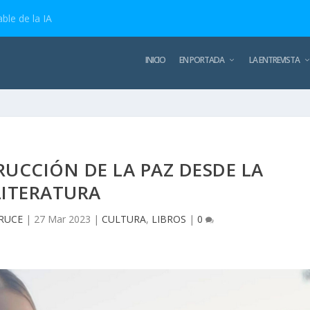
ble de la IA
INICIO
EN PORTADA
LA ENTREVISTA
UCCIÓN DE LA PAZ DESDE LA
LITERATURA
CRUCE
|
27 Mar 2023
|
CULTURA
,
LIBROS
|
0