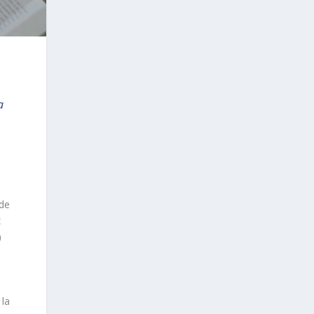
a
sde
z
)
 la