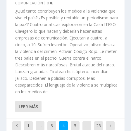
COMUNICACIÓN
|
0
¿Qué tanto contribuyen los medios a la violencia que
vive el país? ¿Es posible y rentable un ‘periodismo para
la paz’? Cuatro analistas exploraron en la Casa ITESO
Clavigero lo que hacen y deberían hacer estas
empresas de comunicación. Ejecutan a cuatro, a
cinco, a 10. Sufren levantón. Operativo Jalisco desata
la violencia del crimen. Activan Código Rojo. Le meten
tres balas en el pecho. Guerra contra el narco.
Descubren más narcofosas. Brutal ataque del narco.
Lanzan granadas. Tirotean helicóptero. Incendian
Jalisco. Detienen a policías corruptos. Más
desaparecidos. El lenguaje de la violencia se multiplica
en los medios de...
LEER MÁS
1
…
3
4
5
…
25