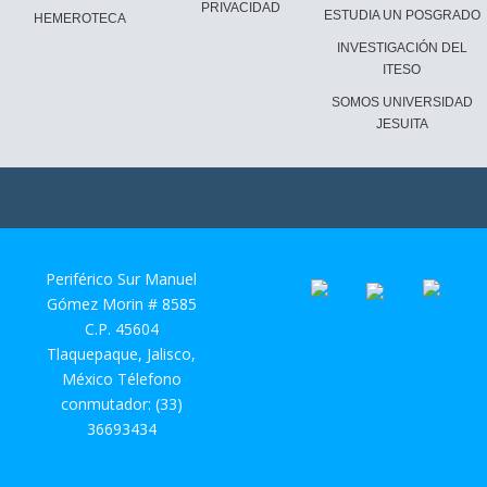
PRIVACIDAD
ESTUDIA UN POSGRADO
HEMEROTECA
INVESTIGACIÓN DEL
ITESO
SOMOS UNIVERSIDAD
JESUITA
Periférico Sur Manuel
Gómez Morin # 8585
C.P. 45604
Tlaquepaque, Jalisco,
México Télefono
conmutador: (33)
36693434