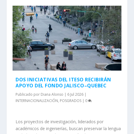
DOS INICIATIVAS DEL ITESO RECIBIRÁN
APOYO DEL FONDO JALISCO–QUEBEC
Publicado por
Diana Alonso
|
6 Jul 2026
|
INTERNACIONALIZACIÓN
,
POSGRADOS
|
0
Los proyectos de investigación, liderados por
académicos de ingenierías, buscan preservar la lengua