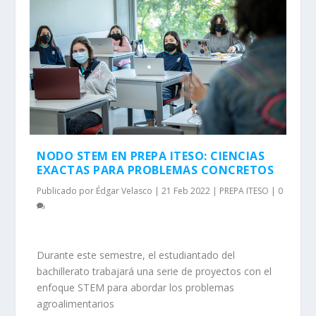
NODO STEM EN PREPA ITESO: CIENCIAS
EXACTAS PARA PROBLEMAS CONCRETOS
Publicado por
Édgar Velasco
|
21 Feb 2022
|
PREPA ITESO
|
0
Durante este semestre, el estudiantado del
bachillerato trabajará una serie de proyectos con el
enfoque STEM para abordar los problemas
agroalimentarios