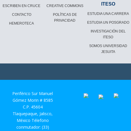
ITESO
ESCRIBEN EN CRUCE
CREATIVE COMMONS
ESTUDIA UNA CARRERA
CONTACTO
POLÍTICAS DE
PRIVACIDAD
ESTUDIA UN POSGRADO
HEMEROTECA
INVESTIGACIÓN DEL
ITESO
SOMOS UNIVERSIDAD
JESUITA
Periférico Sur Manuel
Gómez Morin # 8585
C.P. 45604
Tlaquepaque, Jalisco,
México Télefono
conmutador: (33)